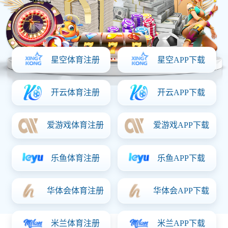
阿莱格里二进宫尤文遭球迷倒戈，战术
过时被批不如菜鸟
2026-06-05 19:45
阅读 69 次