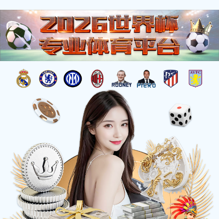
注册入口
开云体育
· 体育观看更便捷
连接你的赛事视野，打造球迷专属的数字主场。
开云体育
网页版
提供多终端支持、高清视频、 实时比分与赛事推
荐，让你随时随地畅享体育内容。
网页端入口
下载APP